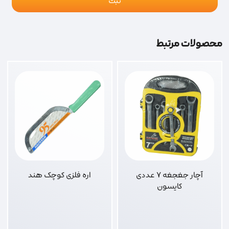
محصولات مرتبط
آچار جغجغه 7 عددی
اره فلزی کوچک هند
کایسون