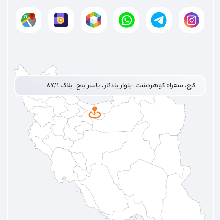
کرج، سه‌راه گوهردشت، بلوار یادگار، یاسر پنج، پلاک ۸۷/۱