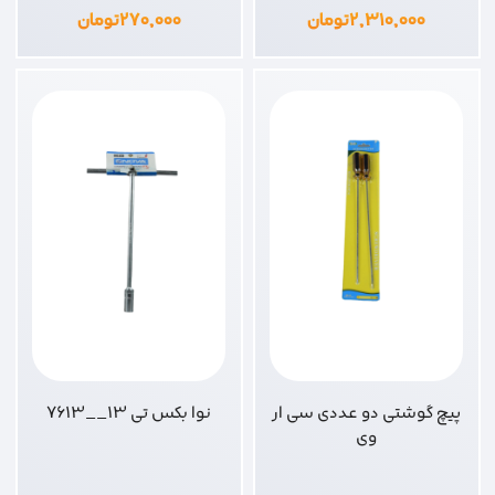
۲,۳۱۰,۰۰۰
تومان
۲۷۰,۰۰۰
تومان
پیچ گوشتی دو عددی سی ار
نوا بکس تی 13__7613
وی