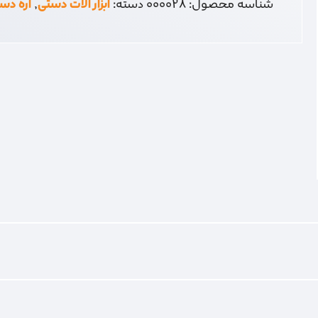
شناسه محصول:
000028
دسته:
ابزار آلات دستی
,
اره دس