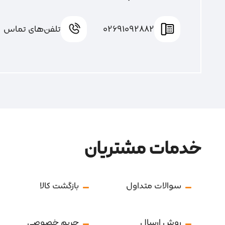
02691092882
تلفن‌های تماس
خدمات مشتریان
سوالات متداول
بازگشت کالا
روش ارسال
حریم خصوصی