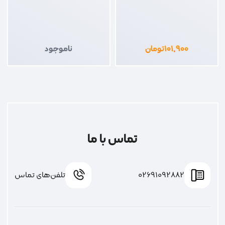
۱۰۱,۹۰۰
تومان
ناموجود
تماس با ما
02691092882
تلفن‌های تماس