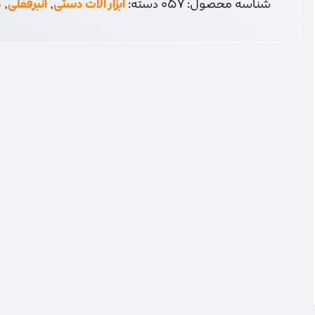
شناسه محصول:
057
دسته:
ابزار آلات دستی
,
انبرقفلی
,
د