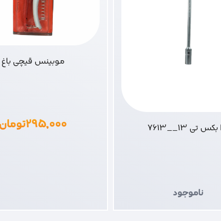
موبینس قیچی باغ
۲۹۵,۰۰۰
تومان
بکس تی 13__7613
ناموجود