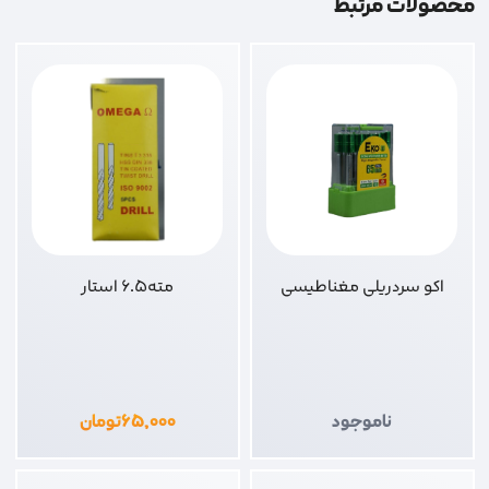
محصولات مرتبط
اکو سردریلی مغناطیسی
مته6.5 استار
ناموجود
۶۵,۰۰۰
تومان