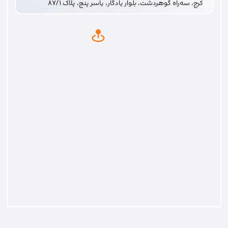
کرج، سه‌راه گوهردشت، بلوار یادگار، یاسر پنج، پلاک ۸۷/۱