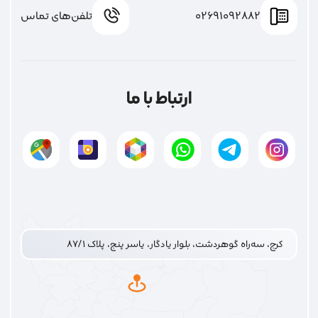
02691092882
تلفن‌های تماس
ارتباط با ما
کرج، سه‌راه گوهردشت، بلوار یادگار، یاسر پنج، پلاک ۸۷/۱