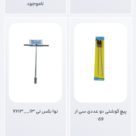
ناموجود
پیچ گوشتی دو عددی سی ار
نوا بکس تی 13__7613
وی