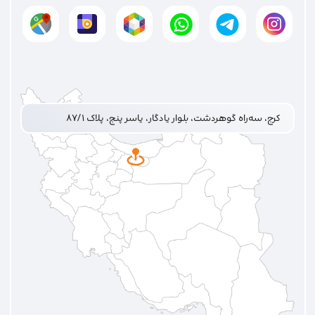
کرج، سه‌راه گوهردشت، بلوار یادگار، یاسر پنج، پلاک ۸۷/۱