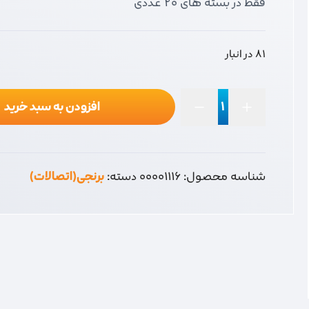
فقط در بسته های 20 عددی
81 در انبار
افزودن به سبد خرید
تبدیل
کپسول
عدد
شناسه محصول:
00001116
دسته:
برنجی(اتصالات)