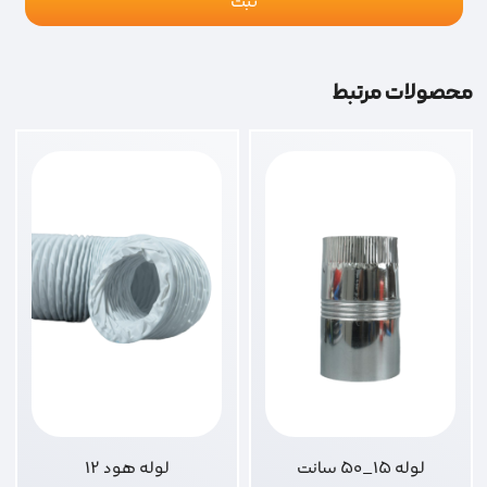
محصولات مرتبط
لوله 15_50 سانت
لوله هود 12