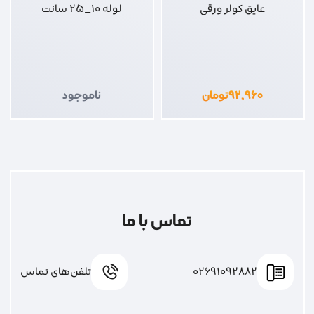
عایق کولر ورقی
لوله 10_25 سانت
۹۲,۹۶۰
تومان
ناموجود
تماس با ما
02691092882
تلفن‌های تماس