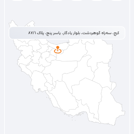
کرج، سه‌راه گوهردشت، بلوار یادگار، یاسر پنج، پلاک ۸۷/۱