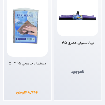
تی لاستیکی مصری 45
دستمال جادویی 35*50
ناموجود
۴۸,۹۴۴
تومان