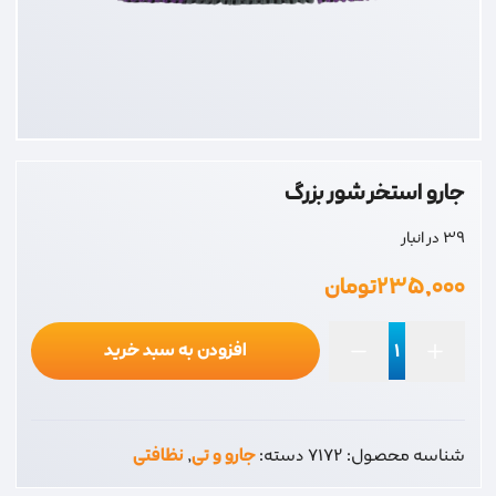
جارو استخر شور بزرگ
39 در انبار
۲۳۵,۰۰۰
تومان
افزودن به سبد خرید
جارو
استخر
شور
شناسه محصول:
7172
دسته:
جارو و تی
,
نظافتی
بزرگ
عدد