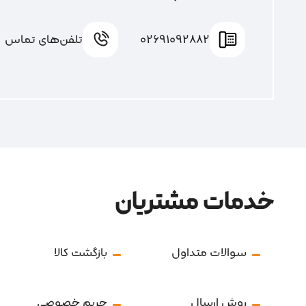
02691092882
تلفن‌های تماس
خدمات مشتریان
سوالات متداول
بازگشت کالا
روش ارسال
حریم خصوصی