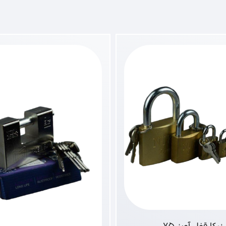
نیکا قفل آویز 75