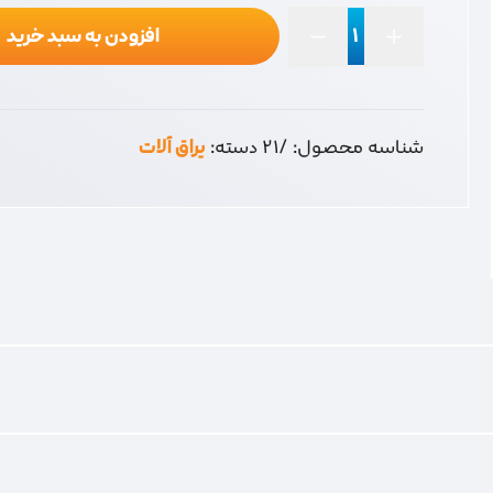
افزودن به سبد خرید
جا
قفلی
کرکره
عدد
شناسه محصول:
/21
دسته:
یراق آلات