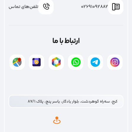
02691092882
تلفن‌های تماس
ارتباط با ما
کرج، سه‌راه گوهردشت، بلوار یادگار، یاسر پنج، پلاک ۸۷/۱