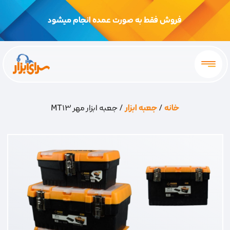
فروش فقط به صورت عمده انجام میشود
خانه
/
جعبه ابزار
/ جعبه ابزار مهر MT13