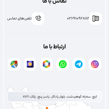
تماس با ما
02691092882
تلفن‌های تماس
ارتباط با ما
کرج، سه‌راه گوهردشت، بلوار یادگار، یاسر پنج، پلاک ۸۷/۱