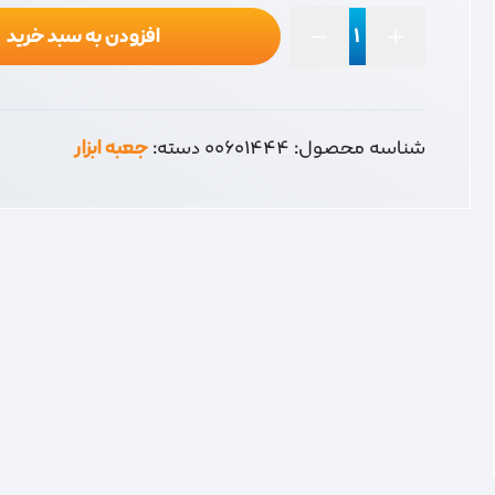
افزودن به سبد خرید
جعبه
دریل
کوچک
anchor
شناسه محصول:
00601444
دسته:
جعبه ابزار
عدد