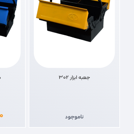
جعبه ابزار 302
م
۰
ناموجود