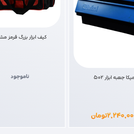
کیف ابزار بزرگ قرمز م
ناموجود
یکا جعبه ابزار 502
۲,۲۴۰,۰۰
تومان