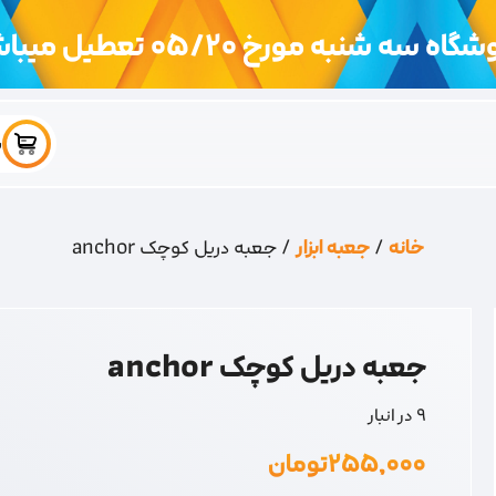
اه سه شنبه مورخ 05/20 تعطیل میباشد
س
خانه
/
جعبه ابزار
/ جعبه دریل کوچک anchor
جعبه دریل کوچک anchor
9 در انبار
۲۵۵,۰۰۰
تومان