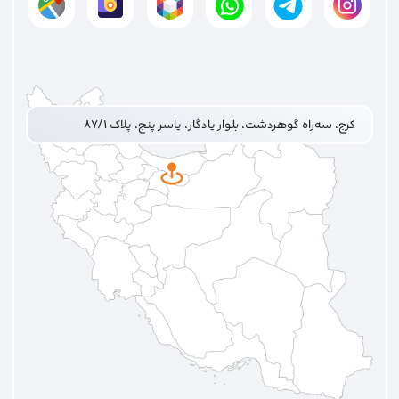
کرج، سه‌راه گوهردشت، بلوار یادگار، یاسر پنج، پلاک ۸۷/۱