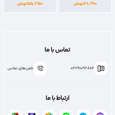
۴۸,۹۹۰
تومان
۵۵,۳۵۰
تومان
تماس با ما
02691092882
تلفن‌های تماس
ارتباط با ما