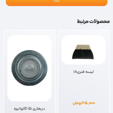
محصولات مرتبط
لیسه فنری18
۶۵,۰۰۰
تومان
دربخاری 15 گالوانیزه