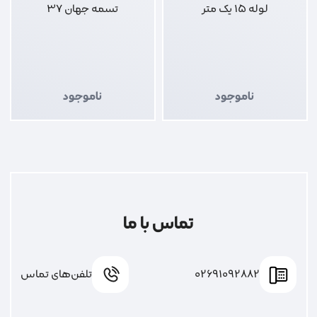
لوله 15 یک متر
تسمه جهان 37
ناموجود
ناموجود
تماس با ما
02691092882
تلفن‌های تماس