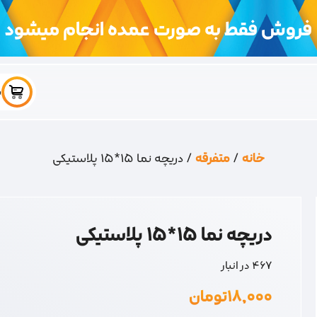
فروش فقط به صورت عمده انجام میشود
س
خانه
/
متفرقه
/ دریچه نما 15*15 پلاستیکی
دریچه نما 15*15 پلاستیکی
467 در انبار
۱۸,۰۰۰
تومان