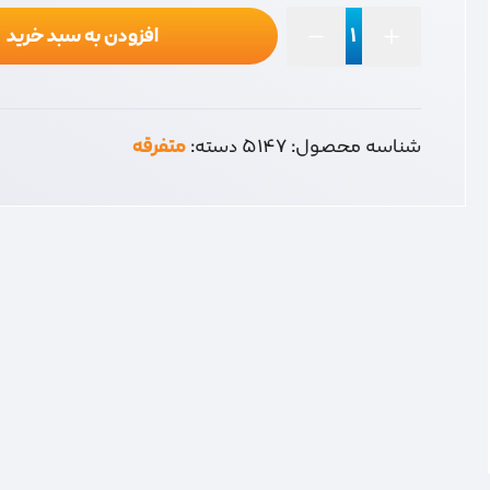
افزودن به سبد خرید
دریچه
نما
15*15
پلاستیکی
شناسه محصول:
5147
دسته:
متفرقه
عدد