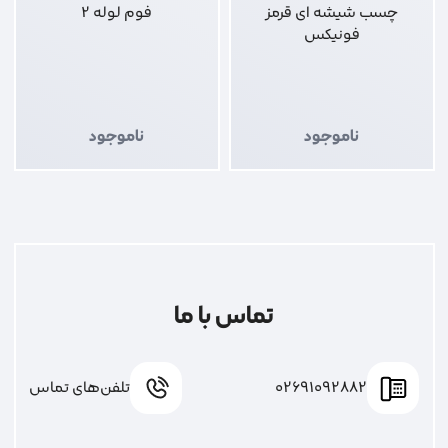
چسب شیشه ای قرمز
فوم لوله 2
فونیکس
ناموجود
ناموجود
تماس با ما
02691092882
تلفن‌های تماس