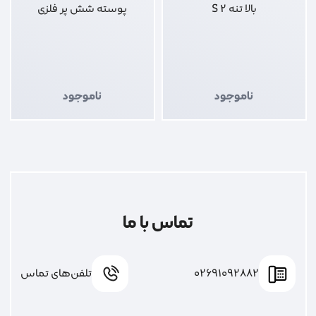
بالا تنه 2 S
پوسته شش پر فلزی
ناموجود
ناموجود
تماس با ما
02691092882
تلفن‌های تماس