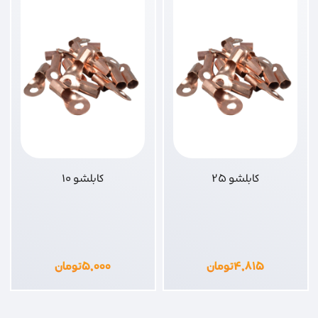
کابلشو 25
کابلشو 10
۴,۸۱۵
تومان
۵,۰۰۰
تومان