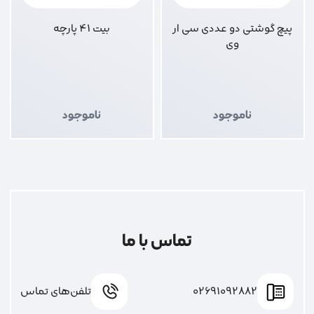
پیچ گوشتی دو عددی سی ار
بیت 41 پارچه
وی
ناموجود
ناموجود
تماس با ما
02691092882
تلفن‌های تماس