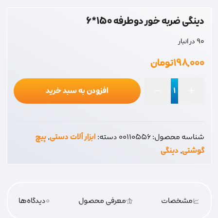
دینگی ضربه خور دوطرفه 150*6
90 در انبار
۱۹۸,۰۰۰
تومان
افزودن به سبد خرید
دینگی
ضربه
خور
شناسه محصول:
00110556
دسته:
ابزار آلات دستی
,
پیچ
دوطرفه
گوشتی
,
دینگی
150*6
عدد
مشخصات
معرفی محصول
0
دیدگاه‌‌ها