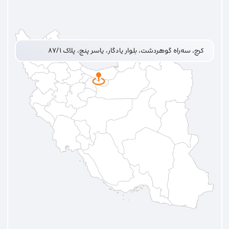
کرج، سه‌راه گوهردشت، بلوار یادگار، یاسر پنج، پلاک ۸۷/۱