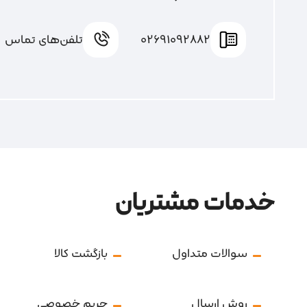
02691092882
تلفن‌های تماس
خدمات مشتریان
سوالات متداول
بازگشت کالا
روش ارسال
حریم خصوصی