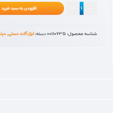
افزودن به سبد خرید
دینگی
کاتر
عدد
شناسه محصول:
00110735
دسته:
ابزار آلات دستی
,
دین