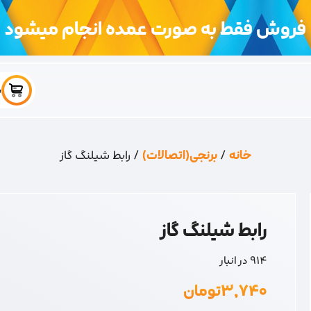
فروش فقط به صورت عمده انجام میشود
س
خانه
/
برنجی(اتصالات)
/ رابط شیلنگ گاز
رابط شیلنگ گاز
914 در انبار
۳,۷۴۰
تومان