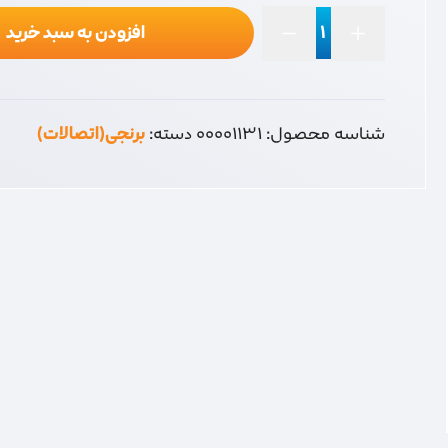
افزودن به سبد خرید
رابط
شیلنگ
گاز
عدد
شناسه محصول:
00001131
دسته:
برنجی(اتصالات)