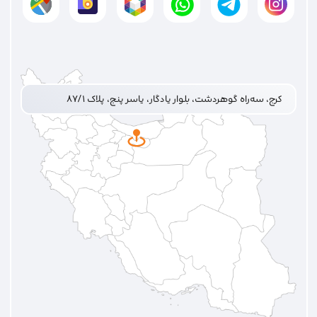
کرج، سه‌راه گوهردشت، بلوار یادگار، یاسر پنج، پلاک ۸۷/۱