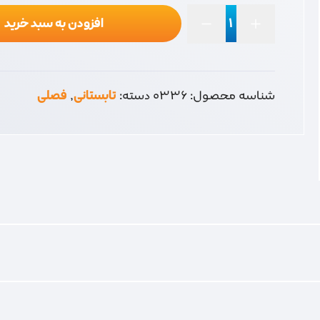
افزودن به سبد خرید
روغن
کولر
نوین
عدد
شناسه محصول:
0336
دسته:
تابستانی
,
فصلی