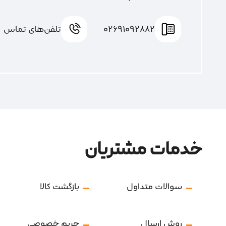
02691092882
تلفن‌های تماس
خدمات مشتریان
سوالات متداول
بازگشت کالا
روش ارسال
حریم خصوصی