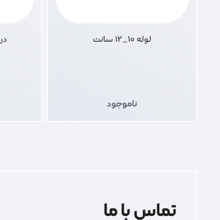
لوله 10_12 سانت
در
ناموجود
تماس با ما