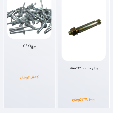
پرچ21*4
رول بولت 14*150
۱,۸۰۴
تومان
۳۷,۴۰۰
تومان