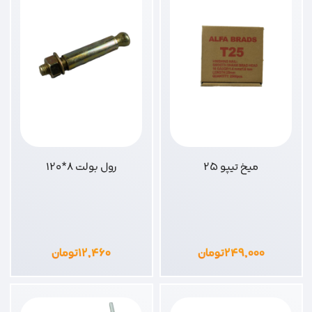
میخ تیپو 25
رول بولت 8*120
۲۴۹,۰۰۰
تومان
۱۲,۴۶۰
تومان