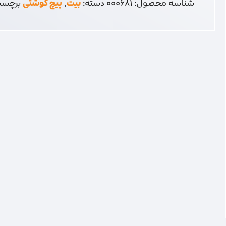
شناسه محصول:
000681
دسته:
بیت
,
پیچ گوشتی
برچس