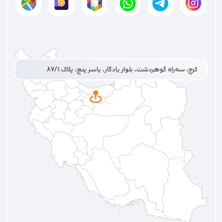
کرج، سه‌راه گوهردشت، بلوار یادگار، یاسر پنج، پلاک ۸۷/۱