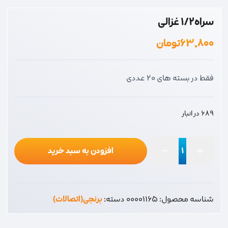
سراه1/2 غزالی
۶۳,۸۰۰
تومان
فقط در بسته های 20 عددی
689 در انبار
افزودن به سبد خرید
سراه1/2
غزالی
عدد
شناسه محصول:
00001165
دسته:
برنجی(اتصالات)