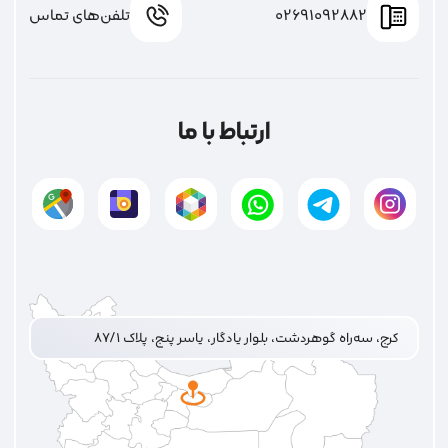
02691092882
تلفن‌های تماس
ارتباط با ما
کرج، سه‌راه گوهردشت، بلوار یادگار، یاسر پنج، پلاک ۸۷/۱