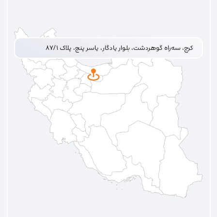
کرج، سه‌راه گوهردشت، بلوار یادگار، یاسر پنج، پلاک ۸۷/۱