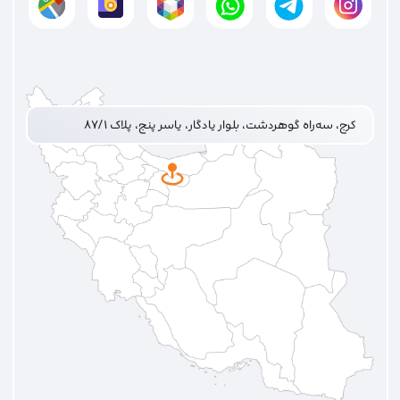
کرج، سه‌راه گوهردشت، بلوار یادگار، یاسر پنج، پلاک ۸۷/۱