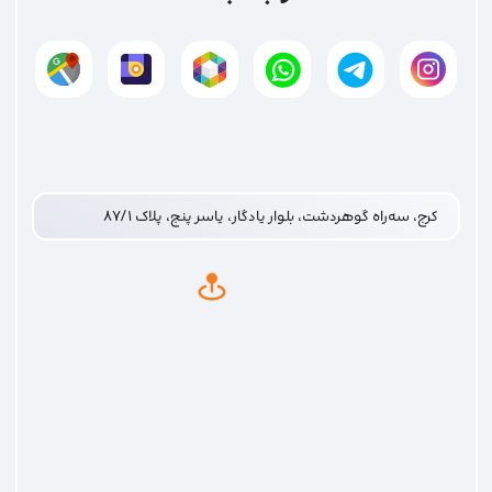
02691092882
تلفن‌های تماس
ارتباط با ما
کرج، سه‌راه گوهردشت، بلوار یادگار، یاسر پنج، پلاک ۸۷/۱