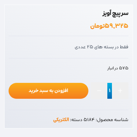
سر پیچ آویز
۵۹,۳۲۵
تومان
فقط در بسته های 25 عددی
575 در انبار
افزودن به سبد خرید
سر
پیچ
آویز
شناسه محصول:
5184
دسته:
الکتریکی
عدد