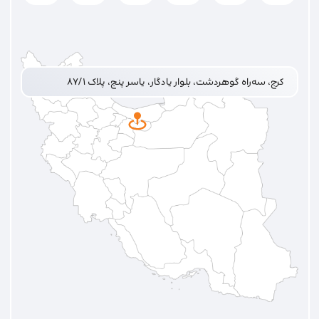
کرج، سه‌راه گوهردشت، بلوار یادگار، یاسر پنج، پلاک ۸۷/۱