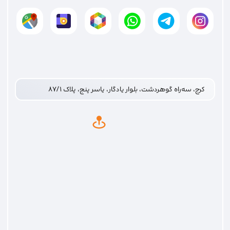
کرج، سه‌راه گوهردشت، بلوار یادگار، یاسر پنج، پلاک ۸۷/۱