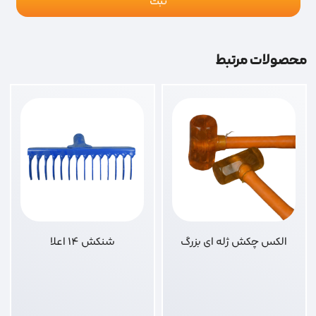
محصولات مرتبط
الکس چکش ژله ای بزرگ
شنکش 14 اعلا