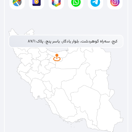
کرج، سه‌راه گوهردشت، بلوار یادگار، یاسر پنج، پلاک ۸۷/۱