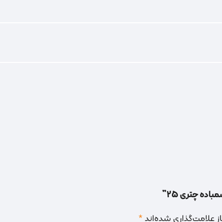
اده چتری 25”
 علامت‌گذاری شده‌اند
*