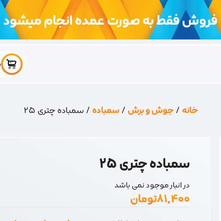
فروش فقط به صورت عمده انجام میشود
س
خانه
/
جوش و برش
/
سمباده
/ سمباده چتری 25
سمباده چتری 25
در انبار موجود نمی باشد
۸۱,۴۰۰
تومان