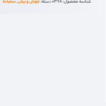
شناسه محصول:
0368
دسته:
جوش و برش
,
سمباده