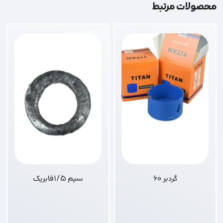
محصولات مرتبط
گردبر 60
سیم 1/5فابریک