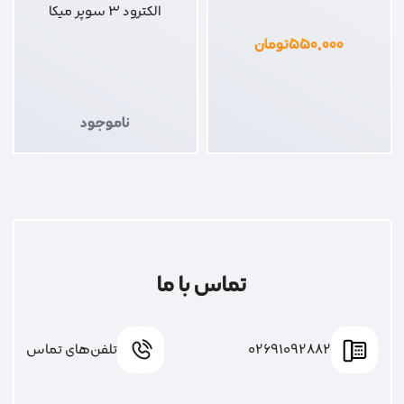
الکترود 3 سوپر میکا
۵۵۰,۰۰۰
تومان
ناموجود
تماس با ما
02691092882
تلفن‌های تماس