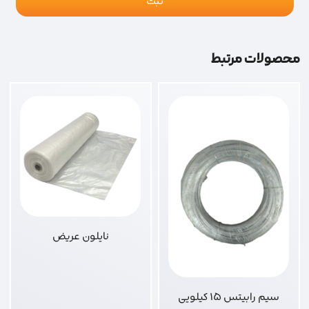
محصولات مرتبط
نایلون عریض
سیم رابیتس 15 کیلویی