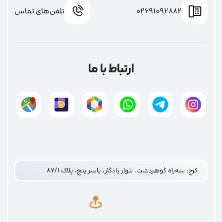
02691092882
تلفن‌های تماس
ارتباط با ما
کرج، سه‌راه گوهردشت، بلوار یادگار، یاسر پنج، پلاک ۸۷/۱