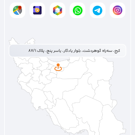
کرج، سه‌راه گوهردشت، بلوار یادگار، یاسر پنج، پلاک ۸۷/۱