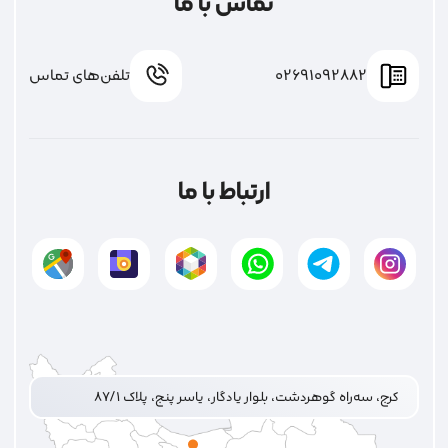
تماس با ما
02691092882
تلفن‌های تماس
ارتباط با ما
کرج، سه‌راه گوهردشت، بلوار یادگار، یاسر پنج، پلاک ۸۷/۱