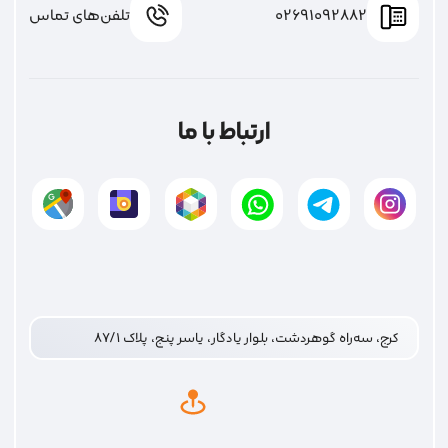
تماس با ما
02691092882
تلفن‌های تماس
ارتباط با ما
کرج، سه‌راه گوهردشت، بلوار یادگار، یاسر پنج، پلاک ۸۷/۱