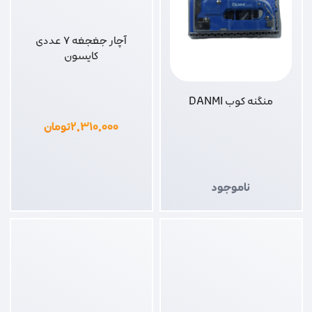
آچار جغجغه 7 عددی
کایسون
منگنه کوب DANMI
۲,۳۱۰,۰۰۰
تومان
ناموجود