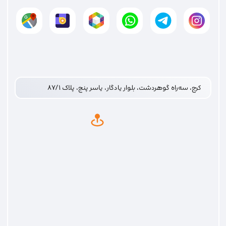
کرج، سه‌راه گوهردشت، بلوار یادگار، یاسر پنج، پلاک ۸۷/۱