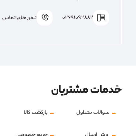
02691092882
تلفن‌های تماس
خدمات مشتریان
سوالات متداول
بازگشت کالا
روش ارسال
حریم خصوصی