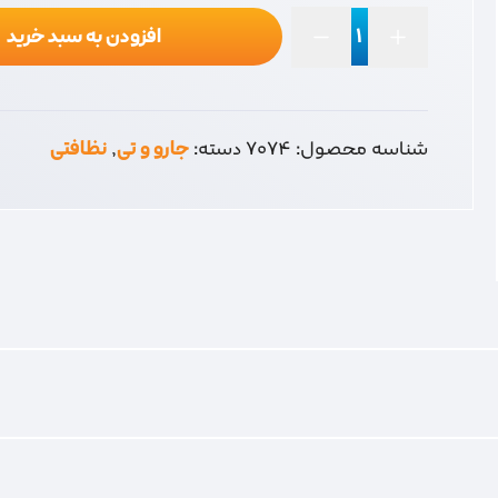
افزودن به سبد خرید
شیشه
شور
ابتکار
عدد
شناسه محصول:
7074
دسته:
جارو و تی
,
نظافتی