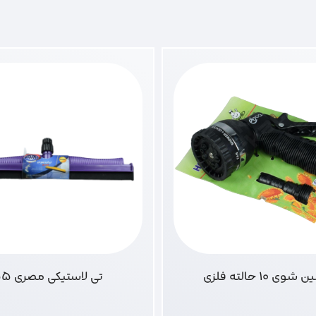
وی 10 حالته فلزی
تی لاستیکی مصری 55