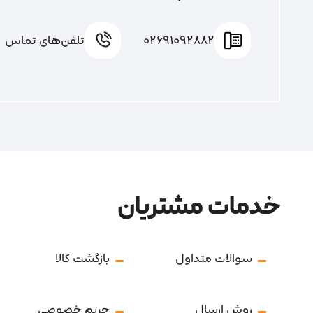
02691092882
تلفن‌های تماس
خدمات مشتریان
سوالات متداول
بازگشت کالا
روش ارسال
حریم خصوصی