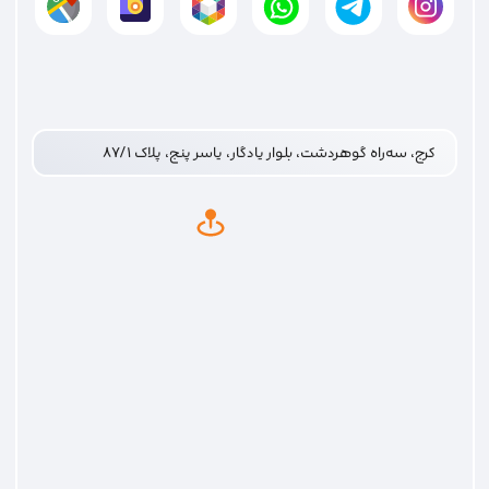
کرج، سه‌راه گوهردشت، بلوار یادگار، یاسر پنج، پلاک ۸۷/۱